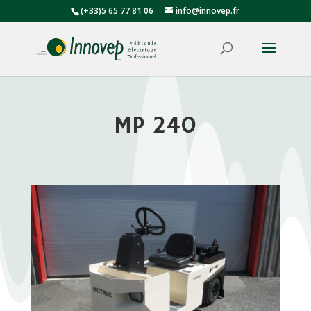
(+33)5 65 77 81 06
info@innovep.fr
MP 240