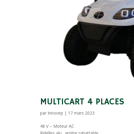
MULTICART 4 PLACES
par
Innovep
|
17 mars 2023
48 V – Moteur AC
Ridelles alu., arrière rabattable